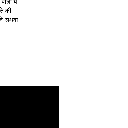
 वाली ये
ति की
नने अथवा