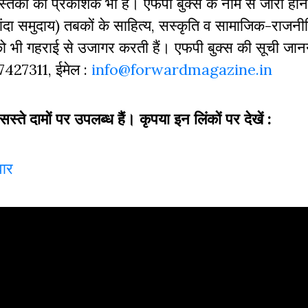
 पुस्‍तकों का प्रकाशक भी है। एफपी बुक्‍स के नाम से जारी होने
दा समुदाय) तबकों के साहित्‍य, सस्‍क‍ृति व सामाजिक-राजनी
 को भी गहराई से उजागर करती हैं। एफपी बुक्‍स की सूची जा
827427311, ईमेल :
info@forwardmagazine.in
सस्ते दामों पर उपलब्ध हैं। कृपया इन लिंकों पर देखें :
पवार