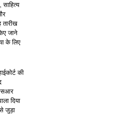
, साहित्य
 और
छह तारीख
किए जाने
या के लिए
हाईकोर्ट की
द
ल एसआर
वाला दिया
े जुड़ा