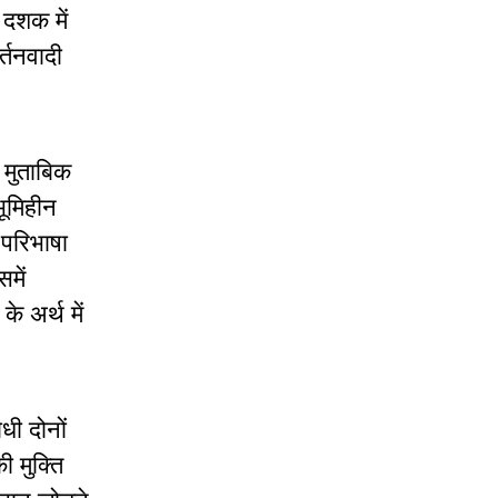
 दशक में
्तनवादी
 मुताबिक
भूमिहीन
 परिभाषा
में
े अर्थ में
धी दोनों
 मुक्ति