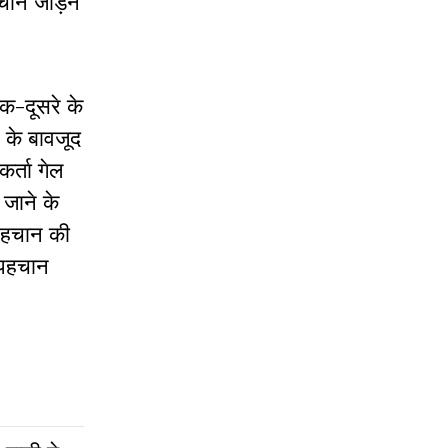
चान जोड़ने
एक-दूसरे के
 के बावजूद
र्ता गेल
 जाने के
 पहचान की
 पहचान