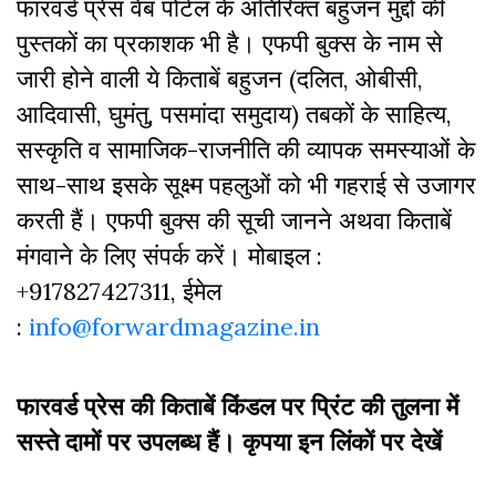
फारवर्ड प्रेस वेब पोर्टल के अतिरिक्‍त बहुजन मुद्दों की
पुस्‍तकों का प्रकाशक भी है। एफपी बुक्‍स के नाम से
जारी होने वाली ये किताबें बहुजन (दलित, ओबीसी,
आदिवासी, घुमंतु, पसमांदा समुदाय) तबकों के साहित्‍य,
सस्‍क‍ृति व सामाजिक-राजनीति की व्‍यापक समस्‍याओं के
साथ-साथ इसके सूक्ष्म पहलुओं को भी गहराई से उजागर
करती हैं। एफपी बुक्‍स की सूची जानने अथवा किताबें
मंगवाने के लिए संपर्क करें। मोबाइल :
+917827427311, ईमेल
:
info@forwardmagazine.in
फारवर्ड प्रेस की किताबें किंडल पर प्रिंट की तुलना में
सस्ते दामों पर उपलब्ध हैं। कृपया इन लिंकों पर देखें