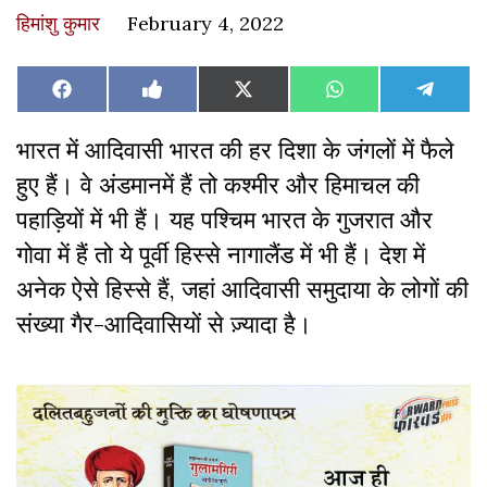
हिमांशु कुमार
February 4, 2022
Share
Share
Share
Share
Share
Facebook
Like
X
WhatsApp
Teleg
on
on
on
on
on
on
(Twitter)
Facebook
भारत में आदिवासी भारत की हर दिशा के जंगलों में फैले
हुए हैं
।
वे अंडमानमें हैं तो कश्मीर और हिमाचल की
पहाड़ियों में भी हैं
।
यह पश्चिम भारत के गुजरात और
गोवा में हैं तो ये पूर्वी हिस्से नागालैंड में भी हैं
।
देश में
अनेक ऐसे हिस्से हैं, जहां आदिवासी समुदाया के लोगों की
संख्या गैर-आदिवासियों से ज़्यादा है।