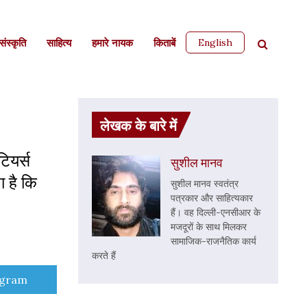
English
ंस्कृति
साहित्‍य
हमारे नायक
किताबें
लेखक के बारे में
ियर्स
सुशील मानव
ा है कि
सुशील मानव स्वतंत्र
पत्रकार और साहित्यकार
हैं। वह दिल्ली-एनसीआर के
मजदूरों के साथ मिलकर
सामाजिक-राजनैतिक कार्य
करते हैं
e
egram