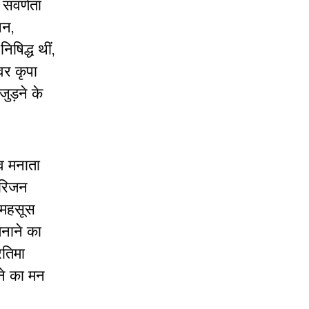
 सवर्णता
पन,
िषिद्ध थीं,
वर कृपा
ुड़ने के
व मनाता
 हरिजन
ी महसूस
मनाने का
रतिमा
ाने का मन