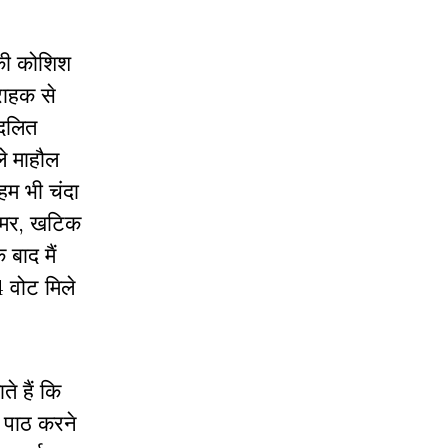
 की कोशिश
्राहक से
 दलित
ले माहौल
 हम भी चंदा
धीमर, खटिक
बाद मैं
4 वोट मिले
े हैं कि
ा पाठ करने