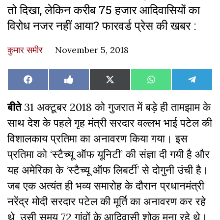
तो दिखा, लेकिन करीब 75 हजार आदिवासियों का
विरोध नजर नहीं आया? फारवर्ड प्रेस की खबर :
कुमार समीर
November 5, 2018
Share
Share
Share
Share
Share
Facebook
Like
X
WhatsApp
Teleg
on
on
on
on
on
on
(Twitter)
Facebook
बीते
31 अक्टूबर 2018 को गुजरात में बड़े ही तामझाम के
साथ देश के पहले गृह मंत्री सरदार वल्लभ भाई पटेल की
विशालकाय प्रतिमा का अनावरण किया गया। इस
प्रतिमा को ‘स्टैच्यू ऑफ यूनिटी’ की संज्ञा दी गयी है और
यह अमेरिका के ‘स्टैच्यू ऑफ लिबर्टी’ से दोगुनी उंची है।
जब एक अत्यंत ही भव्य समारोह के दौरान प्रधानमंत्री
नरेंद्र मोदी सरदार पटेल की मूर्ति का अनावरण कर रहे
थे, उसी समय 72 गांवों के आदिवासी शोक मना रहे थे।