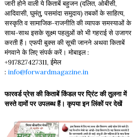
जारी होने वाली ये किताबें बहुजन (दलित, ओबीसी,
आदिवासी, घुमंतु, पसमांदा समुदाय) तबकों के साहित्‍य,
सस्‍क‍ृति व सामाजिक-राजनीति की व्‍यापक समस्‍याओं के
साथ-साथ इसके सूक्ष्म पहलुओं को भी गहराई से उजागर
करती हैं। एफपी बुक्‍स की सूची जानने अथवा किताबें
मंगवाने के लिए संपर्क करें। मोबाइल :
+917827427311, ईमेल
:
info@forwardmagazine.in
फारवर्ड प्रेस की किताबें किंडल पर प्रिंट की तुलना में
सस्ते दामों पर उपलब्ध हैं। कृपया इन लिंकों पर देखें