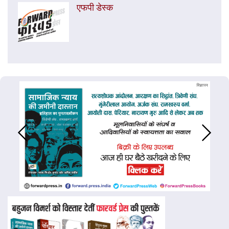
एफपी डेस्‍क