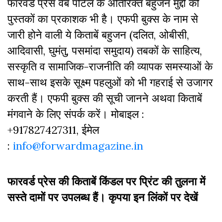
फारवर्ड प्रेस वेब पोर्टल के अतिरिक्‍त बहुजन मुद्दों की
पुस्‍तकों का प्रकाशक भी है। एफपी बुक्‍स के नाम से
जारी होने वाली ये किताबें बहुजन (दलित, ओबीसी,
आदिवासी, घुमंतु, पसमांदा समुदाय) तबकों के साहित्‍य,
सस्‍क‍ृति व सामाजिक-राजनीति की व्‍यापक समस्‍याओं के
साथ-साथ इसके सूक्ष्म पहलुओं को भी गहराई से उजागर
करती हैं। एफपी बुक्‍स की सूची जानने अथवा किताबें
मंगवाने के लिए संपर्क करें। मोबाइल :
+917827427311, ईमेल
:
info@forwardmagazine.in
फारवर्ड प्रेस की किताबें किंडल पर प्रिंट की तुलना में
सस्ते दामों पर उपलब्ध हैं। कृपया इन लिंकों पर देखें