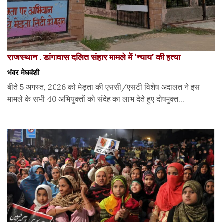
राजस्थान : डांगावास दलित संहार मामले में ‘न्याय’ की हत्या
भंवर मेघवंशी
बीते 5 अगस्त, 2026 को मेड़ता की एससी/एसटी विशेष अदालत ने इस
मामले के सभी 40 अभियुक्तों को संदेह का लाभ देते हुए दोषमुक्त...