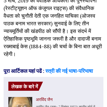
5 मार्च, 2019 को वैवाहिक अधिकारों की पुनर्स्थापना
(रेस्टीट्यूशन ऑफ कंजुगल राइट्स) की संवैधानिक
वैधता को चुनौती देती एक जनहित याचिका (ओजस्व
पाठक बनाम भारत सरकार) सुनवाई के लिए तीन
न्यायमूर्तियों की खंडपीठ को सौंपी है। इस संदर्भ में
ऐतिहासिक पृष्ठभूमि जानना जरूरी है और दादाजी बनाम
रख्माबाई केस (1884-88) की चर्चा के बिना बात अधूरी
रहेगी।
पूरा आर्टिकल यहां पढें :
स्त्री की नई भाषा-परिभाषा
लेखक के बारे में
अरविंद जैन
अरविंद जैन (जन्म- 7 दिसंबर 1953) सुप्रीम कोर्ट में