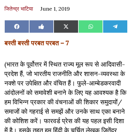
जितेन्द्र भाटिया
June 1, 2019
Share
Share
Share
Share
Share
Facebook
Like
X
WhatsApp
Teleg
on
on
on
on
on
on
(Twitter)
Facebook
बस्ती बस्ती परबत परबत – 7
(भारत के पूर्वोत्तर में स्थित राज्य मूल रूप से आदिवासी-
प्रदेश हैं, जो भारतीय राजनीति और शासन-व्यवस्था के
नक्शे पर उपेक्षित और वंचित हैं। फुले-आम्बेडकरवादी
आंदोलनों को समावेशी बनाने के लिए यह आवश्यक है कि
हम विभिन्न प्रकार की वंचनाओं की शिकार समुदायों/
समाजों को गहराई से समझें और उनके साथ एका बनाने
की कोशिश करें। फारवर्ड प्रेस की यह पहल इसी दिशा
में है। इसके तहत हम हिंदी के चर्चित लेखक जितेंद्र