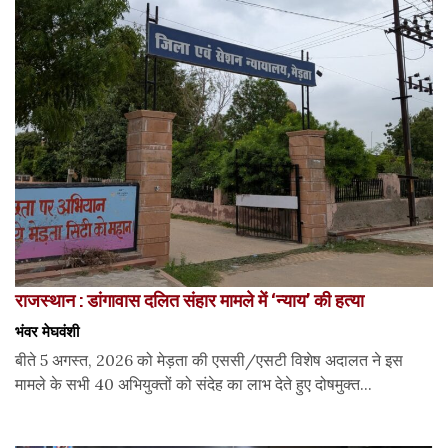
राजस्थान : डांगावास दलित संहार मामले में ‘न्याय’ की हत्या
भंवर मेघवंशी
बीते 5 अगस्त, 2026 को मेड़ता की एससी/एसटी विशेष अदालत ने इस
मामले के सभी 40 अभियुक्तों को संदेह का लाभ देते हुए दोषमुक्त...