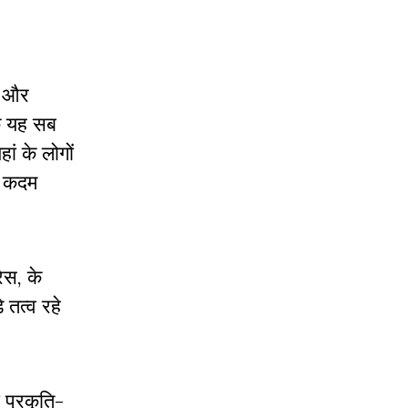
ं और
कि यह सब
ां के लोगों
ी कदम
ेस, के
 तत्व रहे
 प्रकृति-