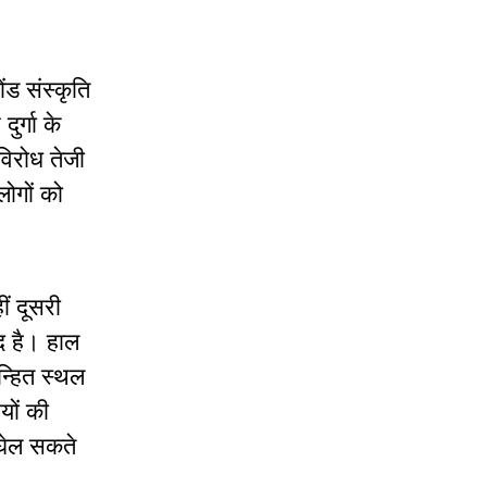
ंड संस्कृति
र्गा के
विरोध तेजी
लोगों को
ीं दूसरी
द है। हाल
न्हित स्थल
यों की
बघेल सकते