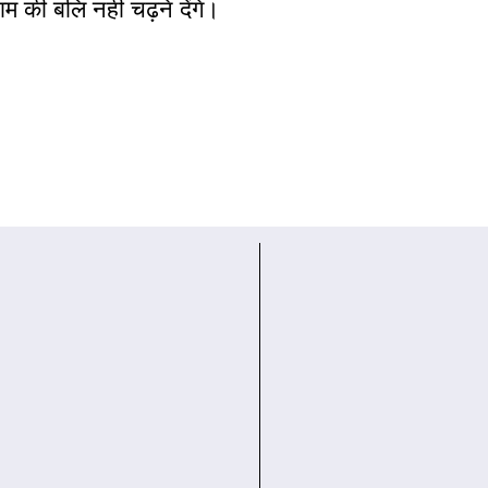
म की बलि नही चढ़ने देंगे।