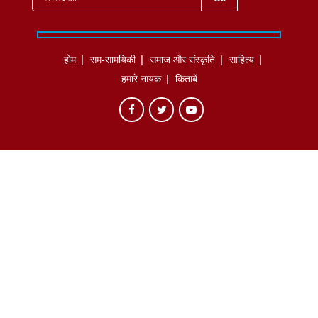
होम
सम-सामयिकी
समाज और संस्कृति
साहित्‍य
हमारे नायक
किताबें