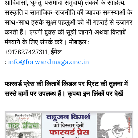
आदिवासी, घुमंतु, पसमांदा समुदाय) तबकों के साहित्‍य,
सस्‍क‍ृति व सामाजिक-राजनीति की व्‍यापक समस्‍याओं के
साथ-साथ इसके सूक्ष्म पहलुओं को भी गहराई से उजागर
करती हैं। एफपी बुक्‍स की सूची जानने अथवा किताबें
मंगवाने के लिए संपर्क करें। मोबाइल :
+917827427311, ईमेल
:
info@forwardmagazine.in
फारवर्ड प्रेस की किताबें किंडल पर प्रिंट की तुलना में
सस्ते दामों पर उपलब्ध हैं। कृपया इन लिंकों पर देखें