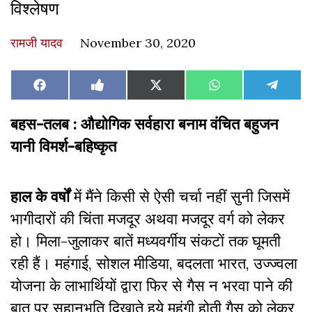
विश्लेषण
रामजी यादव
November 30, 2020
Share
Share
Share
Share
Share
Facebook
Like
X
WhatsApp
Teleg
on
on
on
on
on
on
(Twitter)
Facebook
बहस-तलब :
औद्योगिक सर्वहारा बनाम वंचित बहुजन
यानी विमर्श-बहिष्कृत
हाल के वर्षों
में मैंने किसी से ऐसी चर्चा नहीं सुनी जिसमें
भागीदारों की चिंता मजदूर अथवा मजदूर वर्ग को लेकर
हो। मिला-जुलाकर बातें मध्यवर्गीय संकटों तक घूमती
रही हैं। महंगाई, सोशल मीडिया, बदलता भारत, उज्ज्वला
योजना के लाभार्थियों द्वारा फिर से गैस न भरवा पाने की
बात पर सहानुभूति दिखाते हुये महंगी होती गैस को लेकर