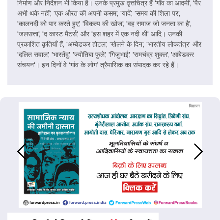
निर्माण और निर्देशन भी किया है। उनके प्रमुख वृत्तचित्र हैं 'गाँव का आदमी', 'पैर
अभी थके नहीं', 'एक औरत की अपनी कसम', 'यादें', 'समय की शिला पर',
'कालनदी को पार करते हुए', 'विकल्प की खोज', 'वह समाज जो जनता का है',
'जलसत्ता', 'द कास्ट मैटर्स', और 'इस शहर में एक नदी थी' आदि। उनकी
प्रकाशित कृतियाँ हैं, 'अम्बेडकर होटल', 'खेलने के दिन', 'भारतीय लोकतंत्र' और
'दलित सवाल', 'भारतेंदु', 'ज्योतिबा फुले', 'गिजुभाई', 'रामचंद्र शुक्ल', 'आंबेडकर
संचयन'। इन दिनों वे ‘गांव के लोग’ त्रैमासिक का संपादक कर रहे हैं।