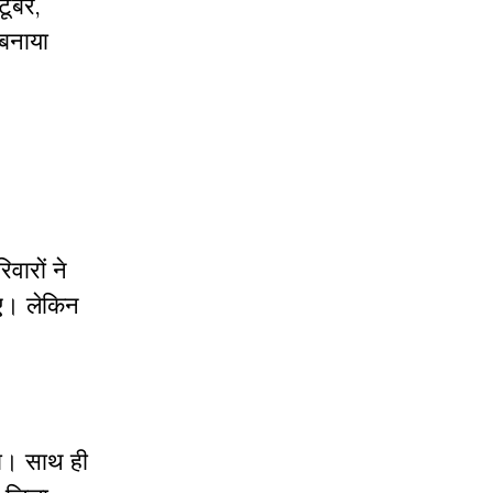
टूबर,
 बनाया
वारों ने
ुए। लेकिन
या। साथ ही