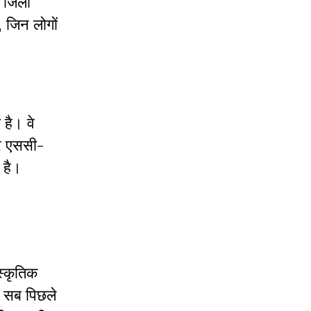
े जिला
 जिन लोगों
 है। वे
पर एससी-
य है।
स्कृतिक
यह सब पिछले