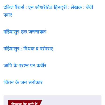
दलित पैंथर्स : एन ऑथरेटिव हिस्ट्री : लेखक : जेवी
पवार
महिषासुर एक जननायक’
महिषासुर : मिथक व परंपराए
जाति के प्रश्न पर कबी
र
चिंतन के जन सरोकार
लेखक के बारे में