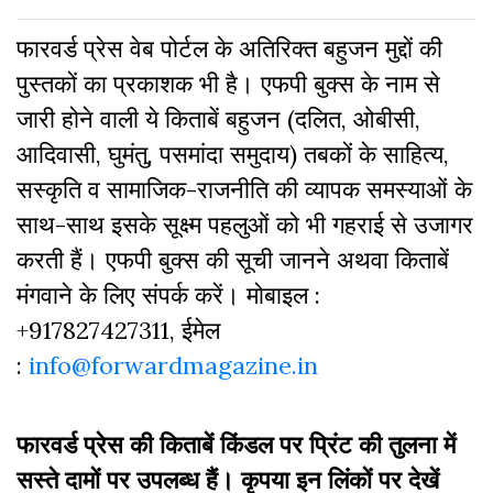
फारवर्ड प्रेस वेब पोर्टल के अतिरिक्‍त बहुजन मुद्दों की
पुस्‍तकों का प्रकाशक भी है। एफपी बुक्‍स के नाम से
जारी होने वाली ये किताबें बहुजन (दलित, ओबीसी,
आदिवासी, घुमंतु, पसमांदा समुदाय) तबकों के साहित्‍य,
सस्‍क‍ृति व सामाजिक-राजनीति की व्‍यापक समस्‍याओं के
साथ-साथ इसके सूक्ष्म पहलुओं को भी गहराई से उजागर
करती हैं। एफपी बुक्‍स की सूची जानने अथवा किताबें
मंगवाने के लिए संपर्क करें। मोबाइल :
+917827427311, ईमेल
:
info@forwardmagazine.in
फारवर्ड प्रेस की किताबें किंडल पर प्रिंट की तुलना में
सस्ते दामों पर उपलब्ध हैं। कृपया इन लिंकों पर देखें