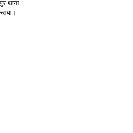
पुर
थाना
कराया।