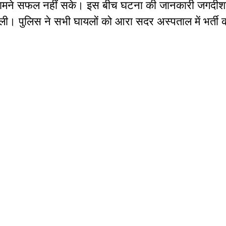
ामने
सफल
नहीं
सके।
इस
बीच
घटना
की
जानकारी
जगदीश
ंभली।
पुलिस
ने
सभी
घायलों
को
आरा
सदर
अस्पताल
में
भर्ती