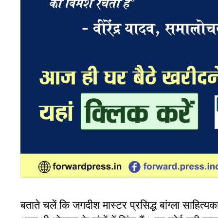
बताते चलें कि जगदीश मास्टर प्रसिद्ध बांग्ला साहित्यक