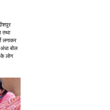
ीशपुर
ा
तथा
ी
लगाकर
अंधा
बोल
के लोग