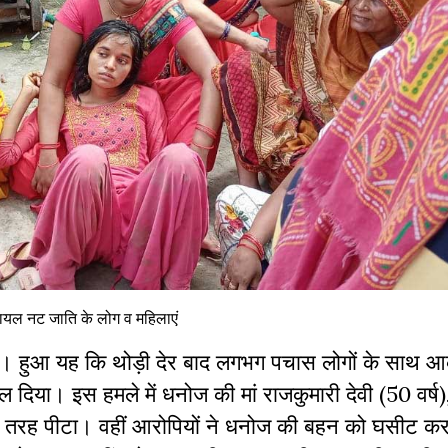
 घायल नट जाति के लोग व महिलाएं
या। हुआ यह कि
थोड़ी
देर
बाद
लगभग
पचास
लोगों
के
साथ
आक
बोल दिया।
इस
हमले
में
धनोज
की
मां
राजकुमारी
देवी
(50
वर्ष)
तरह
पीटा।
वहीं आरोपियों ने धनोज की बहन
को
घसीट
क