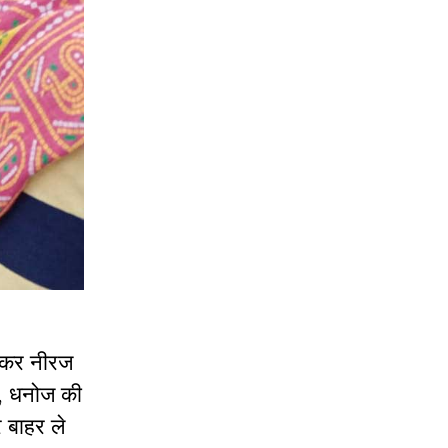
र नीरज
,
धनोज
की
र
बाहर
ले