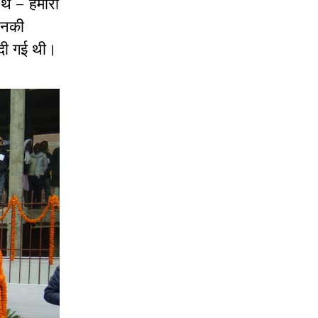
 थे – हमारी
 उनकी
ि दी गई थी।