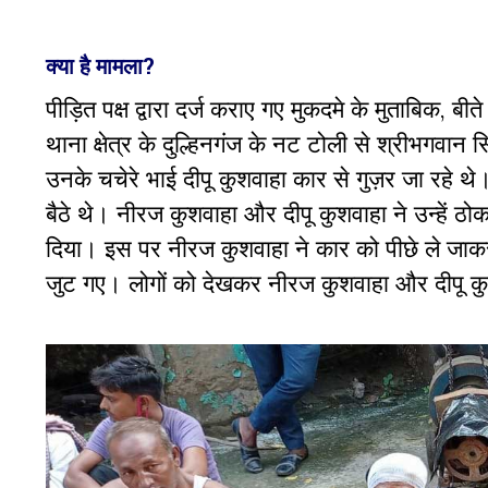
क्या है मामला?
पीड़ित पक्ष द्वारा दर्ज कराए गए मुकदमे के मुताबिक, बीत
थाना
क्षेत्र
के
दुल्हिनगंज
के
नट
टोली
से
श्रीभगवान सि
उनके
चचेरे
भाई
दीपू
कुशवाहा
कार से गुज़र जा रहे थे
बैठे
थे।
नीरज कुशवाहा और दीपू कुशवाहा ने उन्हें ठो
दिया।
इस
पर
नीरज कुशवाहा
ने
कार को पीछे ले जाक
जुट गए। लोगों को देखकर
नीरज
कुशवाहा
और
दीपू क