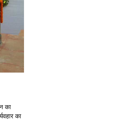
़न का
व्यवहार का