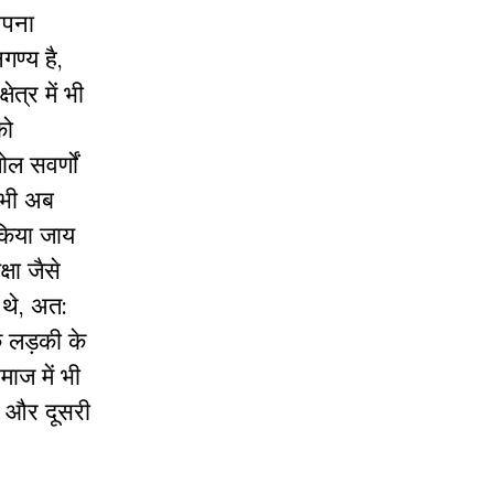
अपना
गण्य है,
त्र में भी
को
ल सवर्णों
 भी अब
 किया जाय
षा जैसे
 थे, अत:
ि लड़की के
ाज में भी
ं और दूसरी