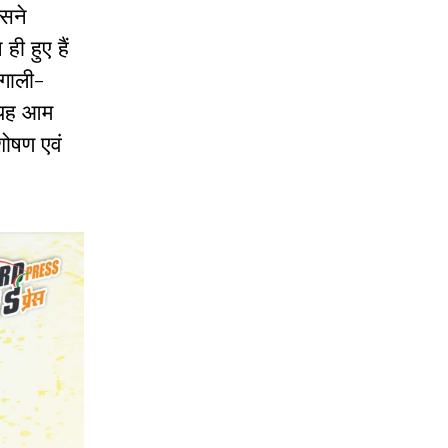
उसने
ी हुए हैं
 गाली-
ि यह आम
शोषण एवं