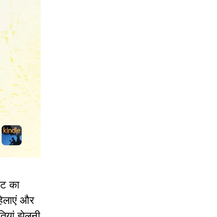
पट का
हिलाएं और
तियां झेलनी