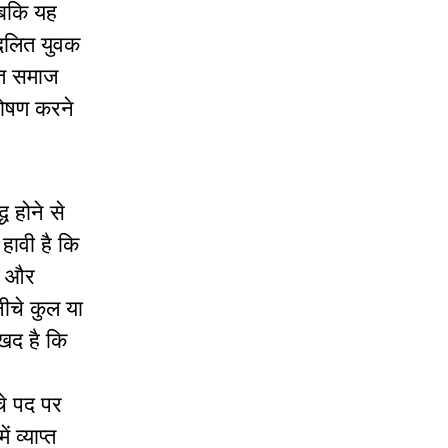
 जबकि यह
ल दलित युवक
लित समाज
 शोषण करने
ध होने से
हावी है कि
है और
नीचे कुल या
खद है कि
चे पद पर
व्याप्त