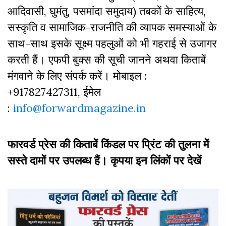
आदिवासी, घुमंतु, पसमांदा समुदाय) तबकों के साहित्‍य,
सस्‍क‍ृति व सामाजिक-राजनीति की व्‍यापक समस्‍याओं के
साथ-साथ इसके सूक्ष्म पहलुओं को भी गहराई से उजागर
करती हैं। एफपी बुक्‍स की सूची जानने अथवा किताबें
मंगवाने के लिए संपर्क करें। मोबाइल :
+917827427311, ईमेल
:
info@forwardmagazine.in
फारवर्ड प्रेस की किताबें किंडल पर प्रिंट की तुलना में
सस्ते दामों पर उपलब्ध हैं। कृपया इन लिंकों पर देखें