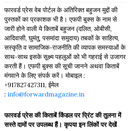
फारवर्ड प्रेस वेब पोर्टल के अतिरिक्‍त बहुजन मुद्दों की
पुस्‍तकों का प्रकाशक भी है। एफपी बुक्‍स के नाम से
जारी होने वाली ये किताबें बहुजन (दलित, ओबीसी,
आदिवासी, घुमंतु, पसमांदा समुदाय) तबकों के साहित्‍य,
सस्‍क‍ृति व सामाजिक-राजनीति की व्‍यापक समस्‍याओं के
साथ-साथ इसके सूक्ष्म पहलुओं को भी गहराई से उजागर
करती हैं। एफपी बुक्‍स की सूची जानने अथवा किताबें
मंगवाने के लिए संपर्क करें। मोबाइल :
+917827427311, ईमेल
:
info@forwardmagazine.in
फारवर्ड प्रेस की किताबें किंडल पर प्रिंट की तुलना में
सस्ते दामों पर उपलब्ध हैं। कृपया इन लिंकों पर देखें