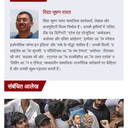
विद्या भूषण रावत
विद्या भूषण रावत सामाजिक कार्यकर्ता, लेखक और
डाक्यूमेंट्री फिल्म निर्माता हैं। उनकी कृतियों में 'दलित,
लैंड एंड डिग्निटी', 'प्रेस एंड प्रेजुडिस', 'अम्बेडकर,
अयोध्या और दलित आंदोलन', 'इम्पैक्ट आॅफ स्पेशल
इकोनोमिक जोन्स इन इंडिया' और 'तर्क के यौद्धा' शामिल हैं। उनकी फिल्में, 'द
साईलेंस आॅफ सुनामी', 'द पाॅलिटिक्स आॅफ राम टेम्पल', 'अयोध्या : विरासत
की जंग', 'बदलाव की ओर : स्ट्रगल आॅफ वाल्मीकीज़ आॅफ उत्तर प्रदेश' व
'लिविंग आॅन द ऐजिज़', समकालीन सामाजिक-राजनैतिक सरोकारों पर केंद्रित
हैं और उनकी सूक्ष्म पड़ताल करती हैं।
संबंधित आलेख