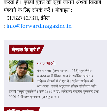
करती हैं। एफपी बुक्‍स की सूची जानने अथवा किताबें
मंगवाने के लिए संपर्क करें। मोबाइल :
+917827427311, ईमेल
:
info@forwardmagazine.in
लेखक के बारे में
कंवल भारती
कंवल भारती (जन्म: फरवरी, 1953) प्रगतिशील
आंबेडकरवादी चिंतक आज के सर्वाधिक चर्चित व
सक्रिय लेखकों में से एक हैं। ‘दलित साहित्य की
अवधारणा’, ‘स्वामी अछूतानंद हरिहर संचयिता’ आदि
उनकी प्रमुख पुस्तकें हैं। उन्हें 1996 में डॉ. आंबेडकर राष्ट्रीय पुरस्कार तथा
2001 में भीमरत्न पुरस्कार प्राप्त हुआ था।