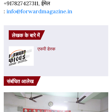
+917827427311, ईमेल
:
info@forwardmagazine.in
लेखक के बारे में
एफपी डेस्‍क
संबंधित आलेख