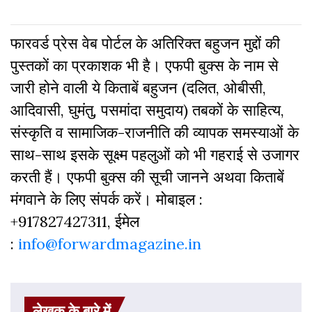
फारवर्ड प्रेस वेब पोर्टल के अतिरिक्‍त बहुजन मुद्दों की
पुस्‍तकों का प्रकाशक भी है। एफपी बुक्‍स के नाम से
जारी होने वाली ये किताबें बहुजन (दलित, ओबीसी,
आदिवासी, घुमंतु, पसमांदा समुदाय) तबकों के साहित्‍य,
संस्‍क‍ृति व सामाजिक-राजनीति की व्‍यापक समस्‍याओं के
साथ-साथ इसके सूक्ष्म पहलुओं को भी गहराई से उजागर
करती हैं। एफपी बुक्‍स की सूची जानने अथवा किताबें
मंगवाने के लिए संपर्क करें। मोबाइल :
+917827427311, ईमेल
:
info@forwardmagazine.in
लेखक के बारे में