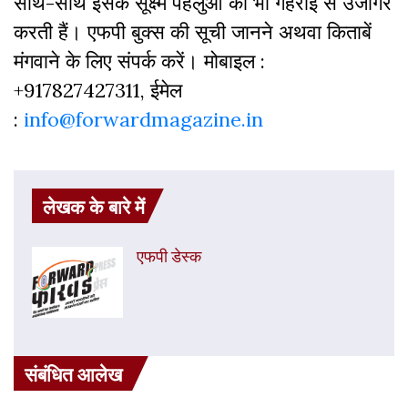
साथ-साथ इसके सूक्ष्म पहलुओं को भी गहराई से उजागर
करती हैं। एफपी बुक्‍स की सूची जानने अथवा किताबें
मंगवाने के लिए संपर्क करें। मोबाइल :
+917827427311, ईमेल
:
info@forwardmagazine.in
लेखक के बारे में
एफपी डेस्‍क
संबंधित आलेख