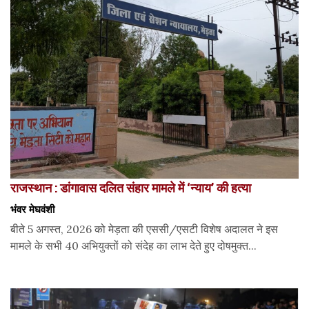
राजस्थान : डांगावास दलित संहार मामले में ‘न्याय’ की हत्या
भंवर मेघवंशी
बीते 5 अगस्त, 2026 को मेड़ता की एससी/एसटी विशेष अदालत ने इस
मामले के सभी 40 अभियुक्तों को संदेह का लाभ देते हुए दोषमुक्त...