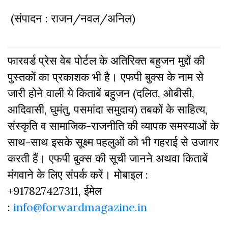
(संपादन : राजन/नवल/अनिल)
फारवर्ड प्रेस वेब पोर्टल के अतिरिक्‍त बहुजन मुद्दों की
पुस्‍तकों का प्रकाशक भी है। एफपी बुक्‍स के नाम से
जारी होने वाली ये किताबें बहुजन (दलित, ओबीसी,
आदिवासी, घुमंतु, पसमांदा समुदाय) तबकों के साहित्‍य,
संस्‍क‍ृति व सामाजिक-राजनीति की व्‍यापक समस्‍याओं के
साथ-साथ इसके सूक्ष्म पहलुओं को भी गहराई से उजागर
करती हैं। एफपी बुक्‍स की सूची जानने अथवा किताबें
मंगवाने के लिए संपर्क करें। मोबाइल :
+917827427311, ईमेल
:
info@forwardmagazine.in