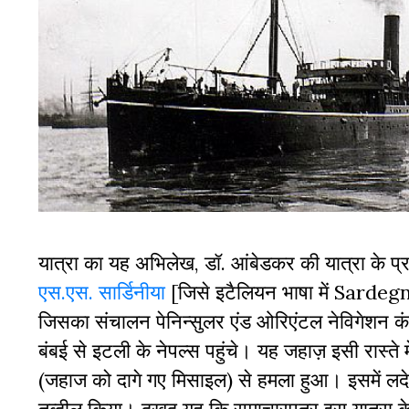
यात्रा का यह अभिलेख, डॉ. आंबेडकर की यात्रा के प्
एस.एस. सार्डिनीया
[जिसे इटैलियन भाषा में Sardegn
जिसका संचालन पेनिन्सुलर एंड ओरिएंटल नेविगेशन कंप
बंबई से इटली के नेपल्स पहुंचे। यह जहाज़ इसी रास्ते 
(जहाज को दागे गए मिसाइल) से हमला हुआ। इसमें लदे
तब्दील किया। दुखद यह कि समाचारपत्र इस यात्रा के