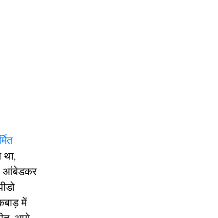
्मित
 था,
ॉ. आंबेडकर
पीडो
बाड़ में
रीत, आगे