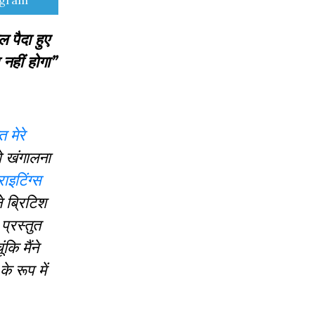
egram
पैदा हुए
हीं होगा”
 मेरे
ो खंगालना
ाइटिंग्स
े ब्रिटिश
प्रस्तुत
कि मैंने
े रूप में