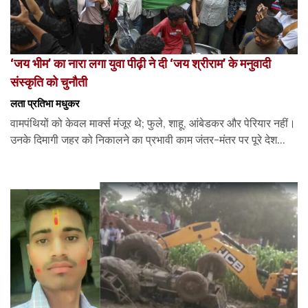
‘जय भीम’ का नारा लगा युवा पीढ़ी ने दी ‘जय श्रीराम’ के मनुवादी
संस्कृति को चुनौती
लता प्रतिभा मधुकर
वामपंथियों को केवल मार्क्स मंजूर थे; फुले, शाहू, आंबेडकर और पेरियार नहीं।
उनके दिमागी जहर को निकालने का प्रभावी काम जंतर-मंतर पर पूरे देश...