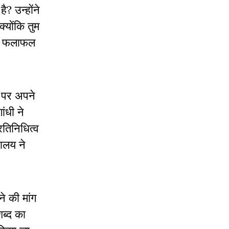
ै? उन्होंने
्योंकि तुम
 एक फलाफल
य पर अपने
ांधी ने
रतिनिधित्व
यालय ने
े की मांग
ब्द का