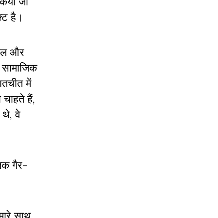
 किया जा
्ट है।
वाल और
न सामाजिक
ातचीत में
चाहते हैं,
थे, वे
िक गैर-
मारे साथ