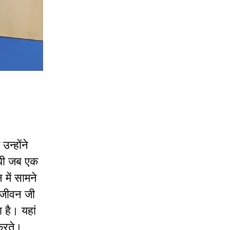
उन्होंने
ांधी जब एक
 में सामने
य जीवन जी
 है। यहां
करते।