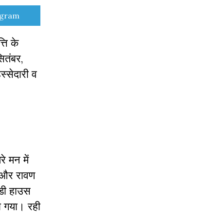
e
egram
्ति के
सितंबर,
स्सेदारी व
े मन में
ई और रावण
ंडी हाउस
ो गया। रही