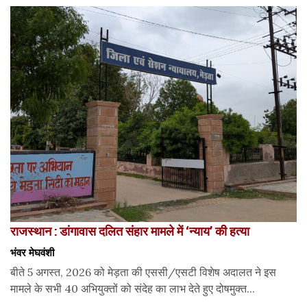
राजस्थान : डांगावास दलित संहार मामले में ‘न्याय’ की हत्या
भंवर मेघवंशी
बीते 5 अगस्त, 2026 को मेड़ता की एससी/एसटी विशेष अदालत ने इस
मामले के सभी 40 अभियुक्तों को संदेह का लाभ देते हुए दोषमुक्त...