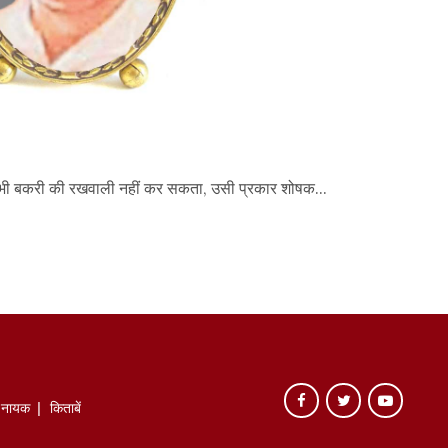
 कभी बकरी की रखवाली नहीं कर सकता, उसी प्रकार शोषक...
े नायक
किताबें