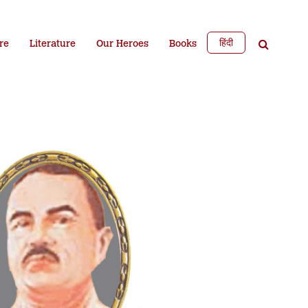
हिंदी
re
Literature
Our Heroes
Books