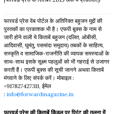
फारवर्ड प्रेस वेब पोर्टल के अतिरिक्‍त बहुजन मुद्दों की
पुस्‍तकों का प्रकाशक भी है। एफपी बुक्‍स के नाम से
जारी होने वाली ये किताबें बहुजन (दलित, ओबीसी,
आदिवासी, घुमंतु, पसमांदा समुदाय) तबकों के साहित्‍य,
सस्‍क‍ृति व सामाजिक-राजनीति की व्‍यापक समस्‍याओं के
साथ-साथ इसके सूक्ष्म पहलुओं को भी गहराई से उजागर
करती हैं। एफपी बुक्‍स की सूची जानने अथवा किताबें
मंगवाने के लिए संपर्क करें। मोबाइल :
+917827427311, ईमेल
:
info@forwardmagazine.in
फारवर्ड प्रेस की किताबें किंडल पर प्रिंट की तुलना में