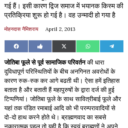
गई हैं। इसी कारण द्विज समाज में भयानक किस्म की
प्रतिक्रिया शुरू हो गई है। वह उन्मादी हो गया है
मोहनदास नैमिशराय
April 2, 2013
Share
Share
Share
Share
Share
Facebook
Like
X
WhatsApp
Teleg
on
on
on
on
on
on
(Twitter)
Facebook
जोतिबा फूले से पूर्व सामाजिक परिवर्तन
की धारा
दुविधापूर्ण परिस्थितियों के बीच अनगिनत अवरोधों के
कारण रुक-रुक कर आगे बढती थी। ऐसा हमें इतिहास
बताता है और बताती हैं महापुरुषों के द्वारा दर्ज की हुई
टिप्पणियां। जोतिबा फूले के साथ सावित्रीबाई फूले और
यहां तक पंडित रमाबाई आदि को भी परम्परावादियों से
दो-दो हाथ करने होते थे। ब्राह्मणवाद का सबसे
नकारात्मक पहलू तो यही है कि स्वयं ब्राह्मणों ने अपने