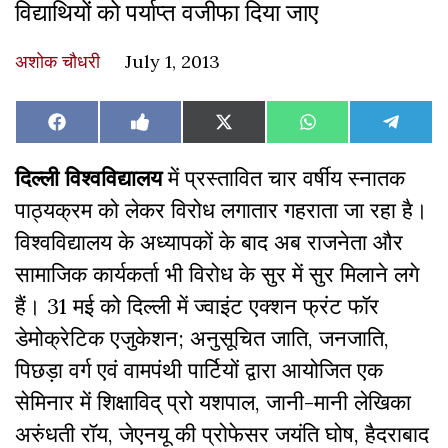
विद्याथियों को पर्याप्त वजीफा दिया जाए
अशोक चौधरी
July 1, 2013
Share
Share
Share
Share
Share
Facebook
Like
X
WhatsApp
Teleg
on
on
on
on
on
on
(Twitter)
Facebook
दिल्ली विश्वविद्यालय
में प्रस्तावित चार वर्षीय स्नातक
पाठ्यक्रम को लेकर विरोध लगातार गहराता जा रहा है।
विश्वविद्यालय के अध्यापकों के बाद अब राजनेता और
सामाजिक कार्यकर्ता भी विरोध के सुर में सुर मिलाने लगे
हैं। 31 मई को दिल्ली में ज्वाइंट एक्शन फ्रंट फॉर
डेमोक्रेटिक एजुकेशन; अनुसूचित जाति, जनजाति,
पिछड़ा वर्ग एवं वामपंथी पार्टियों द्वारा आयोजित एक
सेमिनार में शिक्षाविद् प्रो यशपाल, जानी-मानी लेखिका
अरुंधती रॉय, जेएनयू की प्रोफेसर जयंति घोष, हैदराबाद