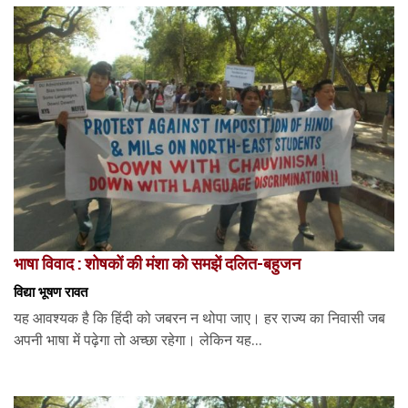
भाषा विवाद : शोषकों की मंशा को समझें दलित-बहुजन
विद्या भूषण रावत
यह आवश्यक है कि हिंदी को जबरन न थोपा जाए। हर राज्य का निवासी जब
अपनी भाषा में पढ़ेगा तो अच्छा रहेगा। लेकिन यह...