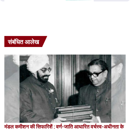
संबंधित आलेख
मंडल कमीशन की सिफारिशें : वर्ण-जाति आधारित वर्चस्व-अधीनता के