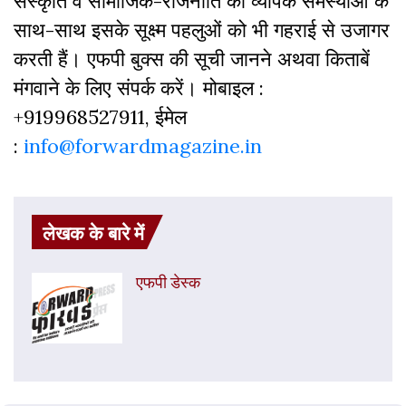
सस्‍क‍ृति व सामाजिक-राजनीति की व्‍यापक समस्‍याओं के
साथ-साथ इसके सूक्ष्म पहलुओं को भी गहराई से उजागर
करती हैं। एफपी बुक्‍स की सूची जानने अथवा किताबें
मंगवाने के लिए संपर्क करें। मोबाइल :
+919968527911, ईमेल
:
info@forwardmagazine.in
लेखक के बारे में
एफपी डेस्‍क