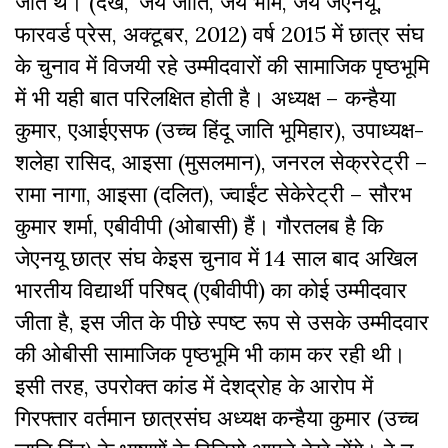
जीते थे। (देखें, ‘जय जोति, जय भीम, जय जेएनयू’,
फारवर्ड प्रेस, अक्टूबर, 2012) वर्ष 2015 में छात्र संघ
के चुनाव में विजयी रहे उम्मीदवारों की सामाजिक पृष्ठभूमि
में भी यही बात परिलक्षित होती है। अध्यक्ष – कन्हैया
कुमार, एआईएसफ (उच्च हिंदू जाति भूमिहार), उपाध्यक्ष-
शलेहा रासिद, आइसा (मुसलमान), जनरल सेक्ररेट्री –
रामा नागा, आइसा (दलित), ज्वाईंट सेकेरेट्री – सौरभ
कुमार शर्मा, एबीवीपी (ओबासी) हैं। गौरतलब है कि
जेएनयू छात्र संघ केइस चुनाव में 14 साल बाद अखिल
भारतीय विद्यार्थी परिषद् (एबीवीपी) का कोई उम्मीदवार
जीता है, इस जीत के पीछे स्पष्ट रूप से उसके उम्मीदवार
की ओबीसी सामाजिक पृष्ठभूमि भी काम कर रही थी।
इसी तरह, उपरोक्त कांड में देशद्रोह के आरोप में
गिरफ्तार वर्तमान छात्रसंघ अध्यक्ष कन्हैया कुमार (उच्च