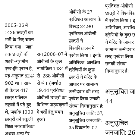
प्रतिशत ओबीसी
ओबीसी के 27
छात्रों ने विश्वविद
प्रतिशत आरक्षण के
में प्रवेश लिया। 
2005-06 में
विरूद्ध 24.90
अतिरिक्त, आरक्षि
1426 छात्रों का
प्रतिशत ओबीसी
श्रेणियों के कुछ छा
भर्ती के लिए चयन
छात्रों ने
ने मेरिट के आधार
किया गया। जहां
विश्वविद्यालय में
सामान्य उम्मीदवा
तक छात्रों की
सन् 2006-07 में
प्रवेश लिया। इनके
तरह प्रवेश लिया
शहरी-ग्रामीण
ओबीसी के कुल
अतिरिक्त, आरक्षित
उनकी संख्या
पृष्ठभूमि प्रश्न है,
नामांकित 1484 में
श्रेणियों के कुछ
निम्नानुसार है:
यह अनुपात 524:
से 288 ओबीसी
छात्रों ने मेरिट के
902 था। साथ
से थे। (अर्थात
आधार पर सामान्य
ही केवल 417
19.44 प्रतिशत
अनुसूचित जा
उम्मीदवार की तरह
छात्र पब्लिक
ओबीसी छात्रों का
प्रवेश लिया उनकी
44
स्कूलों में पढ़े हुए
विभिन्न पाठ्यक्रमों
संख्या निम्नानुसार है:
थे, जबकि 1009
में भर्ती हेतु चयन
अनुसूचित जाति: 37,
छात्रों की स्कूली
हुआ)
अनुसूचित जनजाति:
अनुसूचित
शिक्षा नगरपालिका
35 विकलांग: 07
जनजाति: 2
अथवा अन्य गैर