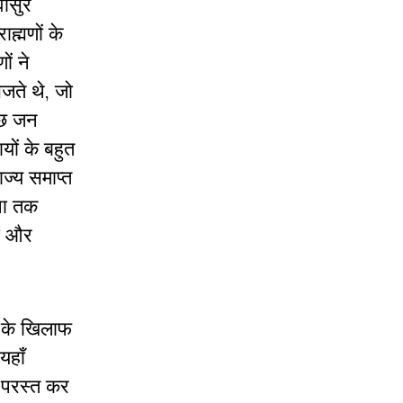
वासुर
ाह्मणों के
ों ने
जते थे, जो
ुछ जन
ों के बहुत
ाज्य समाप्त
ना तक
ों और
ति के खिलाफ
यहाँ
ो परस्त कर