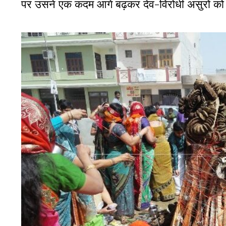
पर उसने एक कदम आगे बढ़कर देव-विरोधी असुरों क