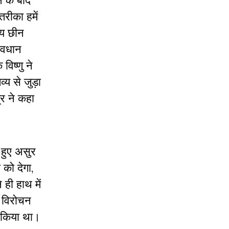
े के बाद
तरीका हमें
्य छीन
सावधान
विष्णु ने
्य से जुड़ा
्र ने कहा
द हुए असुर
को देगा,
ी हाथ में
र विरोचन
म किया था।