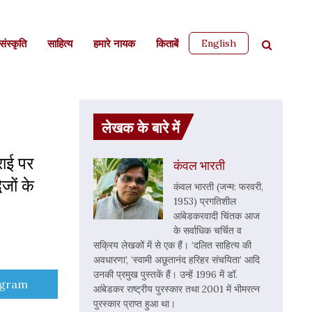
English
ंस्कृति
साहित्‍य
हमारे नायक
किताबें
लेखक के बारे में
राई पर
कंवल भारती
जों के
कंवल भारती (जन्म: फरवरी,
1953) प्रगतिशील
आंबेडकरवादी चिंतक आज
के सर्वाधिक चर्चित व
सक्रिय लेखकों में से एक हैं। ‘दलित साहित्य की
अवधारणा’, ‘स्वामी अछूतानंद हरिहर संचयिता’ आदि
उनकी प्रमुख पुस्तकें हैं। उन्हें 1996 में डॉ.
e
egram
आंबेडकर राष्ट्रीय पुरस्कार तथा 2001 में भीमरत्न
पुरस्कार प्राप्त हुआ था।