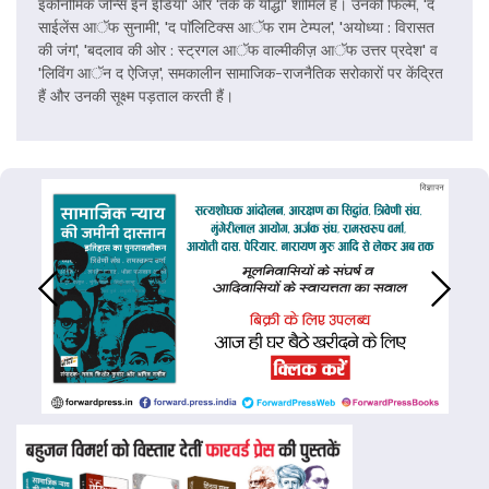
इकोनोमिक जोन्स इन इंडिया' और 'तर्क के यौद्धा' शामिल हैं। उनकी फिल्में, 'द
साईलेंस आॅफ सुनामी', 'द पाॅलिटिक्स आॅफ राम टेम्पल', 'अयोध्या : विरासत
की जंग', 'बदलाव की ओर : स्ट्रगल आॅफ वाल्मीकीज़ आॅफ उत्तर प्रदेश' व
'लिविंग आॅन द ऐजिज़', समकालीन सामाजिक-राजनैतिक सरोकारों पर केंद्रित
हैं और उनकी सूक्ष्म पड़ताल करती हैं।