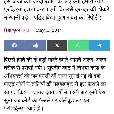
इस जज्बे को जिन्दा रखने के लिए क्या हमारी न्याय
प्रक्रिया इतना कर पाएगी कि उसे दर-दर की ठोकरे
न खानी पड़े। पढि़ए विद्याभूषण रावत की रिपोर्ट :
विद्या भूषण रावत
May 11, 2017
Share
Share
Share
Share
Share
Facebook
Like
X
WhatsApp
Teleg
on
on
on
on
on
on
(Twitter)
Facebook
पिछले हफ्ते की दो बड़ी खबरे हमारे सामने अलग-अलग
तरीके से परोसी गयी। सुप्रीम कोर्ट में निर्भया कांड के
अभियुक्तों को जब फांसी की सजा सुनाई गई तो वहां
मौजूद लोगों ने तालियों की गड़गड़ाहट से इस फैसले का
स्वागत किया। शायद इतने वर्षो में पहली बार हमने ऐसा
सुना जब कोर्ट
का फैसले पर बॉलीवुड स्टाइल
प्रतिक्रिया आई हो।