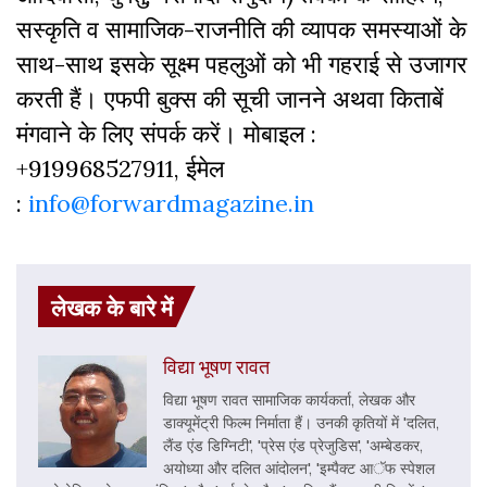
सस्‍क‍ृति व सामाजिक-राजनीति की व्‍यापक समस्‍याओं के
साथ-साथ इसके सूक्ष्म पहलुओं को भी गहराई से उजागर
करती हैं। एफपी बुक्‍स की सूची जानने अथवा किताबें
मंगवाने के लिए संपर्क करें। मोबाइल :
+919968527911, ईमेल
:
info@forwardmagazine.in
लेखक के बारे में
विद्या भूषण रावत
विद्या भूषण रावत सामाजिक कार्यकर्ता, लेखक और
डाक्यूमेंट्री फिल्म निर्माता हैं। उनकी कृतियों में 'दलित,
लैंड एंड डिग्निटी', 'प्रेस एंड प्रेजुडिस', 'अम्बेडकर,
अयोध्या और दलित आंदोलन', 'इम्पैक्ट आॅफ स्पेशल