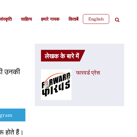
English
ंस्कृति
साहित्‍य
हमारे नायक
किताबें
लेखक के बारे में
ड़ी उनकी
फारवर्ड प्रेस
e
egram
 होते हैं।