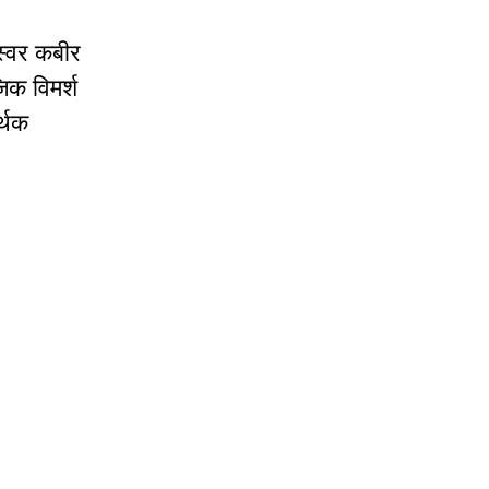
स्वर कबीर
िक विमर्श
र्थक