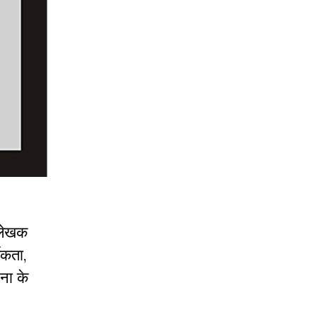
 लेखक
ीकता,
ना के