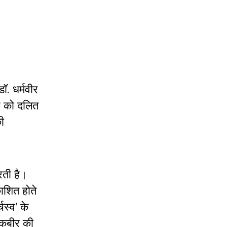
ॉ. धर्मवीर
ीर को दलित
की
रती है।
ाशित होते
चस्व’ के
“कबीर की