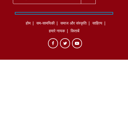
होम
सम-सामयिकी
समाज और संस्कृति
साहित्‍य
हमारे नायक
किताबें