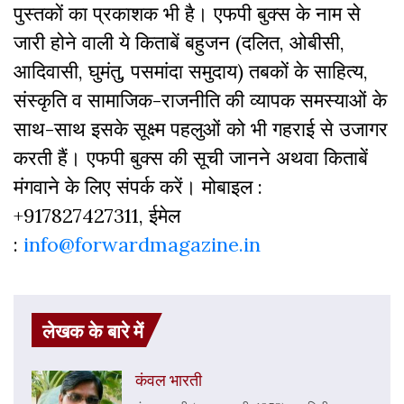
पुस्‍तकों का प्रकाशक भी है। एफपी बुक्‍स के नाम से
जारी होने वाली ये किताबें बहुजन (दलित, ओबीसी,
आदिवासी, घुमंतु, पसमांदा समुदाय) तबकों के साहित्‍य,
संस्‍क‍ृति व सामाजिक-राजनीति की व्‍यापक समस्‍याओं के
साथ-साथ इसके सूक्ष्म पहलुओं को भी गहराई से उजागर
करती हैं। एफपी बुक्‍स की सूची जानने अथवा किताबें
मंगवाने के लिए संपर्क करें। मोबाइल :
+917827427311, ईमेल
:
info@forwardmagazine.in
लेखक के बारे में
कंवल भारती