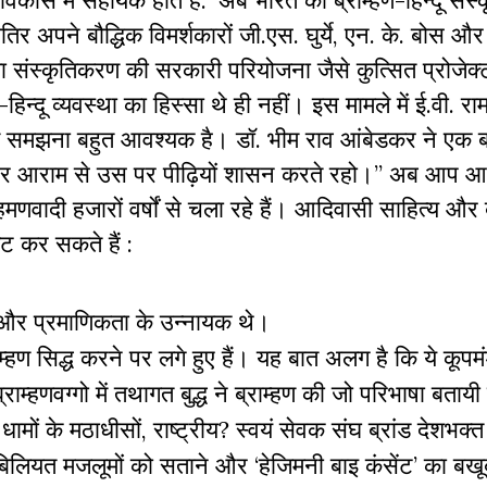
िकास में सहायक होते हैं.” अब भारत की ब्राम्हण-हिन्दू संस्
र अपने बौद्धिक विमर्शकारों जी.एस. घुर्ये, एन. के. बोस औ
या संस्कृतिकरण की सरकारी परियोजना जैसे कुत्सित प्रोजेक्
न्दू व्यवस्था का हिस्सा थे ही नहीं। इस मामले में ई.वी. रा
ोण समझना बहुत आवश्यक है। डॉ. भीम राव आंबेडकर ने एक 
 और आराम से उस पर पीढ़ियों शासन करते रहो।” अब आप आद
मणवादी हजारों वर्षों से चला रहे हैं। आदिवासी साहित्य और ब
ट कर सकते हैं :
ा और प्रमाणिकता के उन्नायक थे।
राम्हण सिद्ध करने पर लगे हुए हैं। यह बात अलग है कि ये कूपमंड
्हणवग्गो में तथागत बुद्ध ने ब्राम्हण की जो परिभाषा बतायी ह
चार धामों के मठाधीसों, राष्ट्रीय? स्वयं सेवक संघ ब्रांड देशभ
लियत मजलूमों को सताने और ‘हेजिमनी बाइ कंसेंट’ का बखूब