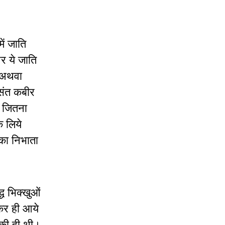
ें जाति
र ये जाति
ए अथवा
 संत कबीर
े जितना
े लिये
िका निभाता
्ध भिक्खुओं
 कर ही आये
ं की ही थी।