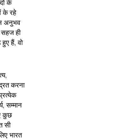
ों के
 के रहे
उस अनुभव
ं सहज ही
ुए हैं, वो
्य,
्द्रित करना
्रत्येक
य, सम्मान
ए कुछ
ुत सी
 लिए भारत