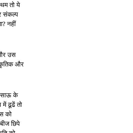
रथम तो ये
र संकल्प
ा? नहीं
े और उस
राकृतिक और
बिसाऊ के
ं ढूढें तो
ास को
 बीज छिपे