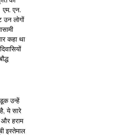
कृति को
र एम. एन.
ट उन लोगों
मासामी
बार कहा था
िवासियों
ौद्ध
ूक उन्हें
ै, ये सारे
क्त और हराम
ी इस्तेमाल