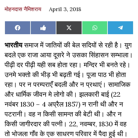
मोहनदास नैमिशराय
April 3, 2018
Share
Share
Share
Share
Share
Facebook
Like
X
WhatsApp
Teleg
on
on
on
on
on
on
(Twitter)
Facebook
भारतीय
समाज में जातियों की बेल सदियों से रही है। युग
बदले एक राजा आया दूसरे ने उसका सिंहासन सम्भाला।
पीढ़ी दर पीढ़ी यही सब होता रहा। मन्दिर भी बनते रहे।
उनमे भक्तो की भीड़ भी बढ़ती गई। पूजा पाठ भी होता
रहा। पर न परम्पराएँ बदली और न प्रथाएं। सामाजिक
और धार्मिक जीवन मे लोगो की। झलकारी बाई (22
नवंबर 1830 – 4 अप्रैल 1857) न रानी थी और न
पटरानी। वह न किसी सामन्त की बेटी थी। और न
किसी जागीरदार की पत्नी। 22, नवम्बर, 1830 में वह
तो भोजला गाँव के एक साधरण परिवार में पैदा हुई थी।