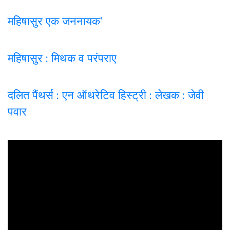
महिषासुर एक जननायक’
महिषासुर : मिथक व परंपराए
दलित पैंथर्स : एन ऑथरेटिव हिस्ट्री : लेखक : जेवी
पवार