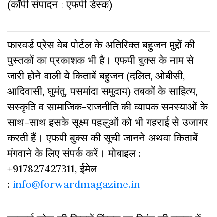
(कॉपी संपादन : एफपी डेस्क)
फारवर्ड प्रेस वेब पोर्टल के अतिरिक्‍त बहुजन मुद्दों की
पुस्‍तकों का प्रकाशक भी है। एफपी बुक्‍स के नाम से
जारी होने वाली ये किताबें बहुजन (दलित, ओबीसी,
आदिवासी, घुमंतु, पसमांदा समुदाय) तबकों के साहित्‍य,
सस्‍क‍ृति व सामाजिक-राजनीति की व्‍यापक समस्‍याओं के
साथ-साथ इसके सूक्ष्म पहलुओं को भी गहराई से उजागर
करती हैं। एफपी बुक्‍स की सूची जानने अथवा किताबें
मंगवाने के लिए संपर्क करें। मोबाइल :
+917827427311, ईमेल
:
info@forwardmagazine.in