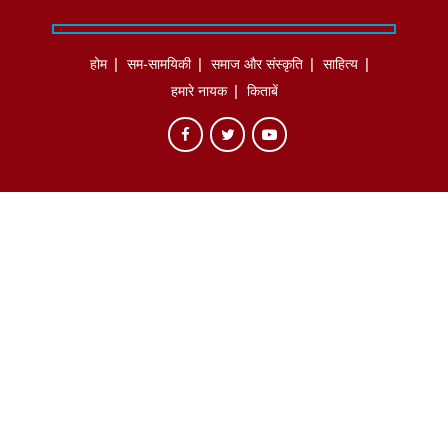
होम
सम-सामयिकी
समाज और संस्कृति
साहित्‍य
हमारे नायक
किताबें