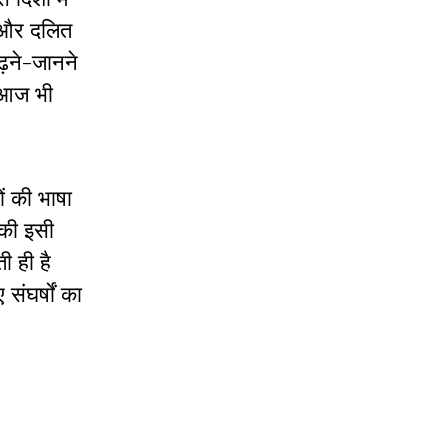
लन और दलित
पढ़ने-जानने
म आज भी
ों की भाषा
नकी इसी
ी ही है
संघर्षों का