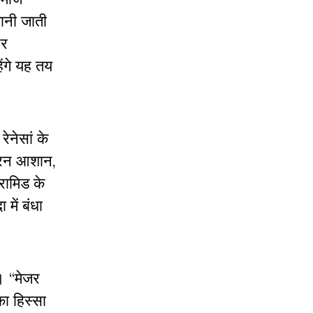
जानी जाती
और
ेंगे यह तय
ेनेसां के
ुमारन आशान,
रामिड के
में बंधा
ं। “मेजर
ा हिस्सा