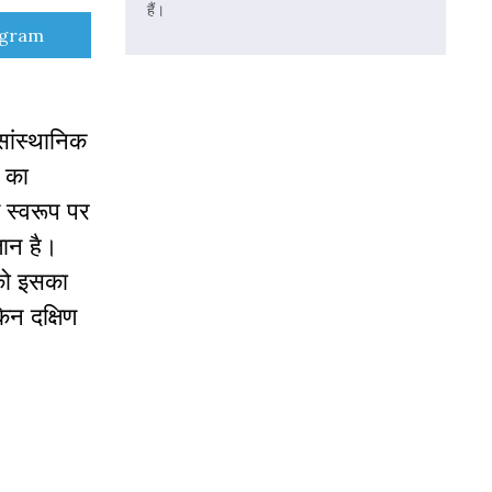
हैं।
e
egram
 सांस्थानिक
 का
े स्वरूप पर
तान है।
 को इसका
िन दक्षिण