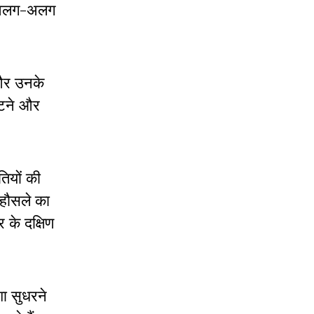
ां अलग-अलग
 और उनके
पीटने और
तियों की
 हौसले का
 के दक्षिण
शा सुधरने