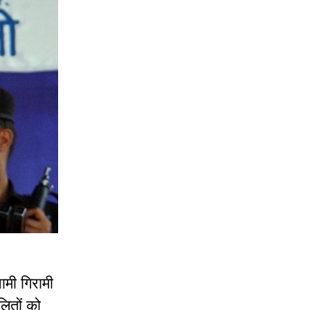
ामी गिरामी
लितों को