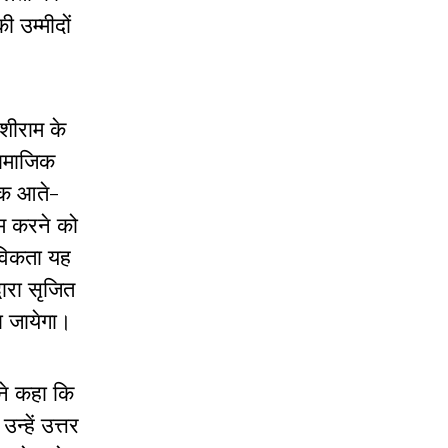
 उम्मीदों
ंशीराम के
सामाजिक
तक आते-
ाम करने को
तविकता यह
वारा सृजित
ा जायेगा।
ंने कहा कि
न्हें उत्तर