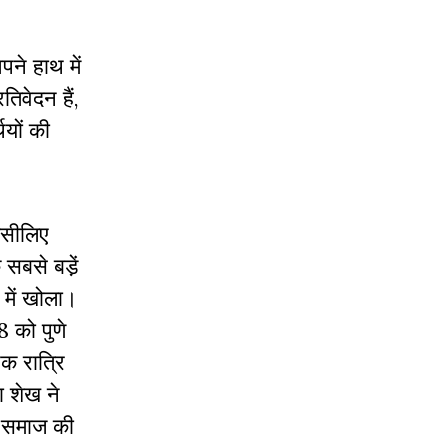
ने हाथ में
तिवेदन हैं,
ियों की
 इसीलिए
 सबसे बडे़ं
 में खोला।
8 को पुणे
एक रात्रि
ा शेख ने
ान समाज की