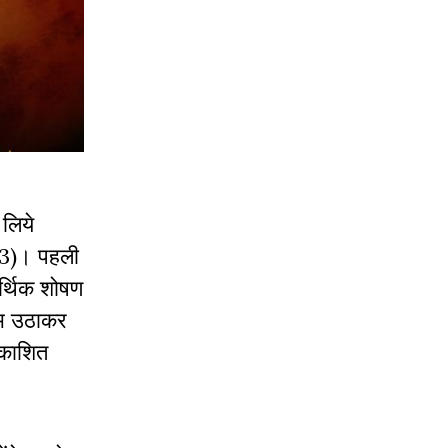
 लिये
1873)। पहली
आर्थिक शोषण
लाभ उठाकर
रकाशित