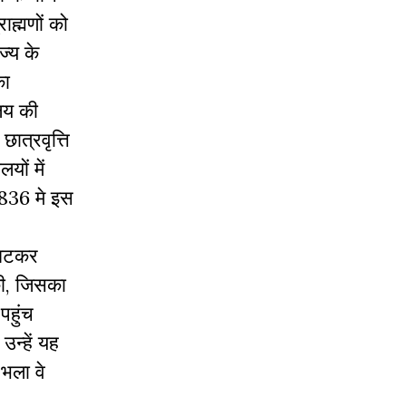
ाह्मणों को
ज्य के
का
ालय की
ात्रवृत्ति
यों में
 1836 मे इस
ा घटकर
की, जिसका
पहुंच
न्हें यह
 भला वे