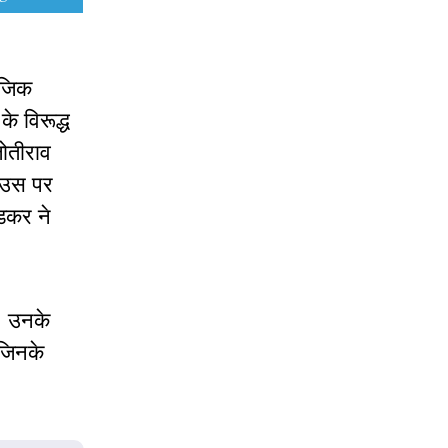
ाजिक
 के विरूद्ध
जोतीराव
ि उस पर
ेडकर ने
। उनके
 जिनके