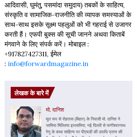
आदिवासी, घुमंतु, पसमांदा समुदाय) तबकों के साहित्‍य,
संस्‍क‍ृति व सामाजिक-राजनीति की व्‍यापक समस्‍याओं के
साथ-साथ इसके सूक्ष्म पहलुओं को भी गहराई से उजागर
करती हैं। एफपी बुक्‍स की सूची जानने अथवा किताबें
मंगवाने के लिए संपर्क करें। मोबाइल :
+917827427311, ईमेल
:
info@forwardmagazine.in
लेखक के बारे में
मो. दानिश
मूल रूप से रोहतास (बिहार) के निवासी मो. दानिश ने
जामिया मिल्लिया इस्लामिया, नई दिल्ली से फणीश्वरनाथ
रेणु के कथा साहित्य पर पीएचडी की उपाधि प्राप्त की