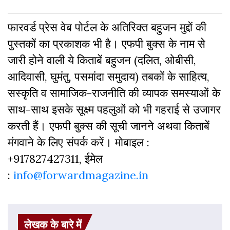
फारवर्ड प्रेस वेब पोर्टल के अतिरिक्‍त बहुजन मुद्दों की
पुस्‍तकों का प्रकाशक भी है। एफपी बुक्‍स के नाम से
जारी होने वाली ये किताबें बहुजन (दलित, ओबीसी,
आदिवासी, घुमंतु, पसमांदा समुदाय) तबकों के साहित्‍य,
सस्‍क‍ृति व सामाजिक-राजनीति की व्‍यापक समस्‍याओं के
साथ-साथ इसके सूक्ष्म पहलुओं को भी गहराई से उजागर
करती हैं। एफपी बुक्‍स की सूची जानने अथवा किताबें
मंगवाने के लिए संपर्क करें। मोबाइल :
+917827427311, ईमेल
:
info@forwardmagazine.in
लेखक के बारे में