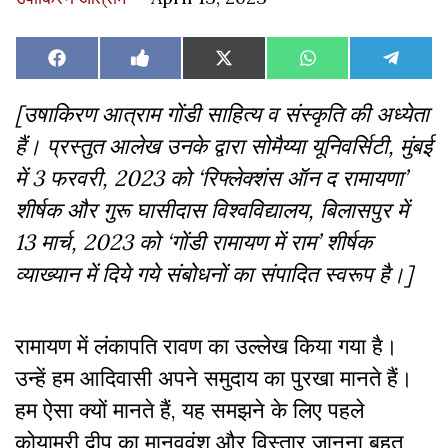
Share
Share
Share
Share
Share
Facebook
Like
X
WhatsApp
Teleg
on
on
on
on
on
on
(Twitter)
Facebook
[उषाकिरण आत्राम गोंडी साहित्य व संस्कृति की अध्येता
हैं। प्रस्तुत आलेख उनके द्वारा सोमैय्या यूनिवर्सिटी, मुंबई
में 3 फरवरी, 2023 को ‘रिफ्लेक्शंस ऑन द रामायणा’
शीर्षक और गुरू घासीदास विश्वविद्यालय, बिलासपुर में
13 मार्च, 2023 को ‘गोंडी रामायण में राम’ शीर्षक
व्याख्यान में दिये गये संबोधनों का संपादित स्वरूप है।]
रामायण में लंकापति रावण का उल्लेख किया गया है।
उन्हें हम आदिवासी अपने समुदाय का पुरखा मानते हैं।
हम ऐसा क्यों मानते हैं, यह समझने के लिए पहले
कोयामुरी द्वीप का मानववंश और विस्तार जानना बहुत